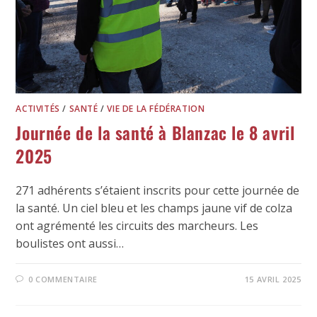
ACTIVITÉS
/
SANTÉ
/
VIE DE LA FÉDÉRATION
Journée de la santé à Blanzac le 8 avril
2025
271 adhérents s’étaient inscrits pour cette journée de
la santé. Un ciel bleu et les champs jaune vif de colza
ont agrémenté les circuits des marcheurs. Les
boulistes ont aussi…
0 COMMENTAIRE
15 AVRIL 2025