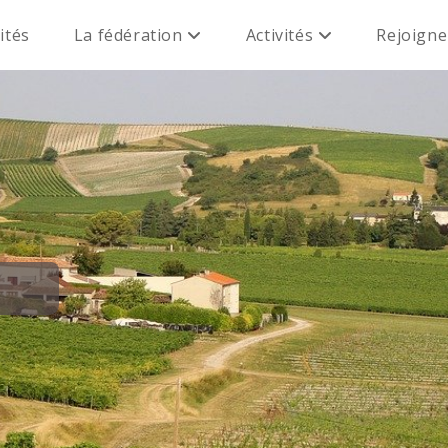
ités
La fédération
Activités
Rejoign