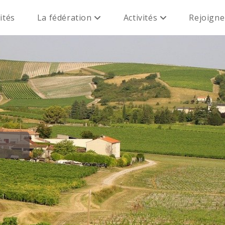
ités
La fédération
Activités
Rejoign